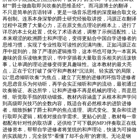
材”“爵士做曲取即兴吹奏的思维圣经”。而冯源博士的翻译，
不只是简单的言语转译，更是一场音乐思维的深度融合取文化
再创制。连系本身深挚的爵士研究经验取讲授，冯源正在翻译
过程中花费了大量心力，正在原文焦点理论的根本上，进行了
详尽的本土化处置，优化了术语表述，调整了示例适配性，让
本来艰涩的欧洲爵士和声理论，变得更贴合中国自学进修者的
思维习惯，实现了专业性取可读性的完满均衡。正如冯源正在
序中提到的，除了严谨的逻辑推导，这本书也可做为一本富风
趣味的音乐读物来赏识，书中穿插着大量取音乐相关的活泼轶
事，让单调的理论进修变得更具趣味性。这本教材的最大亮
点，正在于它打破了保守和声教材“沉法则、轻实践”的局限，
以“思虑倾听吹奏”为焦点，建立了完整的进修闭环指导进修者
先思虑音乐为何动听，再学会实正倾听和声的流动，最初通过
吹奏验证、表达所学，让和声进修不再是机械的理论，而是思
维、听觉取手指的联动锻炼。教材内容涵盖了从根本和声学问
到高级即兴技巧的全数内容，既适合有必然根本的进阶进修
者，细致拆解了爵士和声的焦点道理、调式变化、复杂和弦进
行取即兴逻辑，精准对接自学需求。更贴心的是，教材每一章
都配有针对性的取功课，还供给了可下载的MP3伴奏取正在线
进修资本，帮帮自学进修者将笼统的和声理论，快速为可操做
的实践能力，完全脱节“看懂了却不会用”的窘境。无论是钢