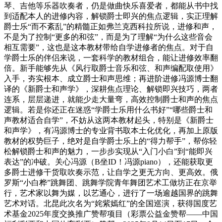
琴、吉他等乐器吹奏者，仍是做曲快乐喜爱者，都能从书中找
到适配本人的进修内容，解锁爵士即兴的焦点逻辑，实正理解
爵士乐“而不紊乱”的精髓正如弗兰克西科拉所说，进修和声，
不是为了控制“更多的和弦”，而是为了理解“为什么这些音会
相互需要”，这也是这本教材带给自学进修者的焦点。对于自
学爵士乐的伴侣来说，一套科学的教材组合，能让进修效率翻
倍。新手能够先从《风行取爵士音乐和弦、和声编配取使用》
入手，夯实根本、成立爵士和声思维；再进阶进修冯源博士翻
译的《新爵士和声学》，深耕焦点理论、解锁即兴技巧，两者
连系，层层递进，就能少走大量弯，高效控制爵士和声的焦点
逻辑。若是你还正在迷惑“学爵士乐用什么书好”“哪些爵士和
声教材适合自学”，不妨从这两本教材起头，特别是《新爵士
和声学》，有冯源博士的专业背书取本土化优化，再加上原版
教材的权势巨子，绝对是自学爵士乐上的“得力帮手”，帮你轻
松解锁爵士和声的魅力，一步步实现从“入门小白”到“能即兴
表达”的冲破。关心冯源（B坐ID！冯源piano），还能获取更
多爵士进修干货取吹奏示范，让自学之更无方向、更高效。俄
罗斯“小白桦”跳舞团、跳舞学院青年舞团艺术工做坊正在京举
行，艺术家以舞为媒，以艺通心，进行了一场逾越国界的跳舞
艺术对话。北昆此次名为“姹紫嫣红”的全国巡演，获得国度艺
术基金2025年度交换推广赞帮项目（彩票公益金赞帮——中国