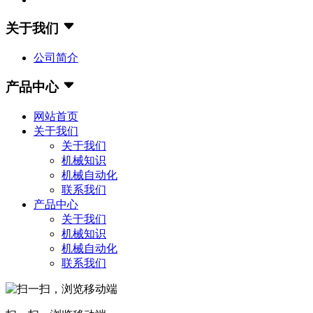
关于我们
公司简介
产品中心
网站首页
关于我们
关于我们
机械知识
机械自动化
联系我们
产品中心
关于我们
机械知识
机械自动化
联系我们