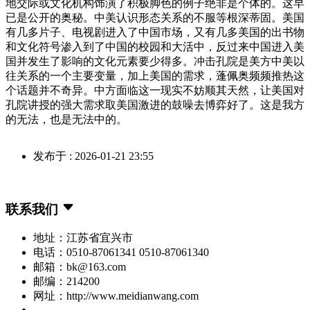
地交际或文化机构饰演了积极脚色的例子绝非是个体的。这早
已是公开的奥秘。中美认识形态关系的不服等根深蒂固。美国
有几多片子、电视剧进入了中国市场，又有几多美国的出书物
和文化符号渗入到了中国的校园和大活中，反过来中国进入美
国并发生了影响的文化元素要少得多。冲击孔院是美方中美以
往关系的一个主要变量，加上美国的需求，蓬佩奥频频推热这
个话题并不奇异。中方面临这一现实不妨顺其天然，让美国对
孔院讲授的强大需求取美国激进的鼓噪去博弈好了。这是我方
的无法，也是无法中的。
发布于 : 2026-01-21 23:55
联系我们
地址：江苏省宜兴市
电话：0510-87061341 0510-87061340
邮箱：bk@163.com
邮编：214200
网址：http://www.meidianwang.com