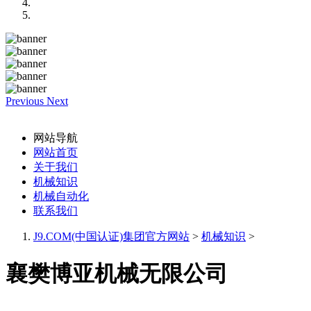
Previous
Next
网站导航
网站首页
关于我们
机械知识
机械自动化
联系我们
J9.COM(中国认证)集团官方网站
>
机械知识
>
襄樊博亚机械无限公司