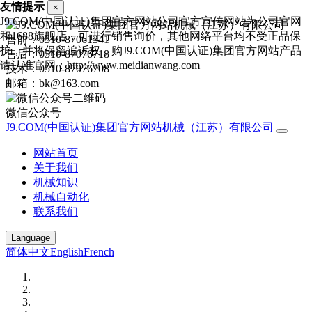
友情提示
×
J9.COM(中国认证)集团官方网站公司官方宣传网站为公司官网
和1688旗舰店，可进行销售询价，其他网络平台均不受正品保
售前：0510-87061341
护，并将保留追诉权，购J9.COM(中国认证)集团官方网站产品
售后：0510-87076718
请认准官网：http://www.meidianwang.com
技术：0510-87076708
邮箱：bk@163.com
微信公众号
J9.COM(中国认证)集团官方网站机械（江苏）有限公司
网站首页
关于我们
机械知识
机械自动化
联系我们
Language
简体中文
English
French