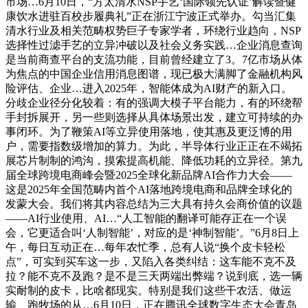
市场…6月10日，“方太清水NSP手艺‘国际领先认证’解读暨健
康饮水进驻百校步履典礼”正在浙江宁波正式举办。勾当汇集
清水行业及相关范畴权势巨子专家学者，环绕行业趋向，NSP
选择性过滤手艺的立异冲破以及社会义务实践…企业消息查询
是当前商查平台的支流功能，目前曾经建立了3。7亿市场从体
为焦点的中国企业信用消息图谱，现已极大满脚了金融机构风
险评估、企业…进入2025年，智能体成为AI财产的新入口。
分歧企业径分化较着：有的强调大模子平台能力，有的环绕帮
手封拆展开，另一些则选择从具体场景出发，建立可持续的办
事闭环。为了鞭策AI等立异使用落地，使其惠及更泛博的用
户，需要指数级增加的算力。为此，半导体行业正正在不竭拓
展芯片制制的鸿沟，摸索提高机能、降低功耗的立异径。第九
届全球跨境电商峰会暨2025全球化新品牌AI合作力大会——
这是2025年全国范畴内首个AI落地跨境电商和品牌全球化的
发蒙大会。我们将其内容总结为三大具有持久会商价值的议题
——AI行业使用、AI…“人工智能的翻译可能存正在一个误
会，它更适合叫‘人制智能’，对应的是‘神制智能’。”6月8日上
午，每日互动正在…每年农忙季，总有人说“换个皮卡轻松
点”，可实到买车这一步，又陷入各类纠结：这车能不克不及
拉？能不克不及跑？是不是三天两端出弊端？说到底，选一辆
实耐制的皮卡，比啥都现实。特别是我们这些干农活、做运
输、跑牧场的从…6月10日，正在腾讯全球数字生态大会青岛