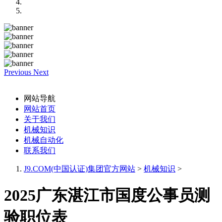
Previous
Next
网站导航
网站首页
关于我们
机械知识
机械自动化
联系我们
J9.COM(中国认证)集团官方网站
>
机械知识
>
2025广东湛江市国度公事员测
验职位表