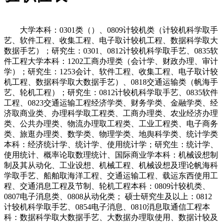
大学本科：0301类（）、0809计较机类（计较机科学取手
艺、软件工程、收集工程、电子取计较机工程、数据科学取大
数据手艺）；研究生：0301、0812计较机科学取手艺、0835软
件工程大学本科：1202工商办理类（会计学、财政办理、审计
学）；研究生：1253会计、软件工程、收集工程、电子取计较
机工程、数据科学取大数据手艺）、0818交通运输类（帆海手
艺、轮机工程）；研究生：0812计较机科学取手艺、0835软件
工程、0823交通运输工程经济学类、财务学类、金融学类、经
济取商业类、办理科学取工程类、工商办理类、农业经济办理
类、公共办理类、物流办理取工程类、工业工程类、电子商务
类、旅逛办理类、数学类、物理学类、地舆科学类、统计学类
本科：经济统计学、统计学、使用统计学；研究生：统计学、
使用统计、概率论取数理统计、国际商业学本科：机械设想制
制及其从动化、工业设想、机械工程、机械设想及理论帆海科
学取手艺、船舶取海洋工程、交通运输工程、载运东西使用工
程、交通消息工程及节制、轮机工程本科：0809计较机类、
0807电子消息类、0808从动化类； 硕士研究生及以上：0812
计较机科学取手艺、0854电子消息、0810消息取通信工程本
科：数据科学取大数据手艺、大数据办理取使用、数据计较及