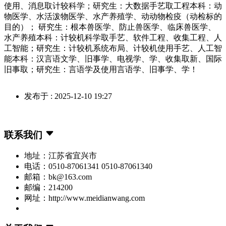
使用、消息取计较科学；研究生：大数据手艺取工程本科：动
物医学、水活泼物医学、水产养殖学、动动物检疫（动检标的
目的）； 研究生：根本兽医学、防止兽医学、临床兽医学、
水产养殖本科：计较机科学取手艺、软件工程、收集工程、人
工智能；研究生：计较机系统布局、计较机使用手艺、人工智
能本科：汉言语文学、旧事学、电视学、学、收集取新、国际
旧事取；研究生：言语学及使用言语学、旧事学、学！
发布于 : 2025-12-10 19:27
联系我们
地址：江苏省宜兴市
电话：0510-87061341 0510-87061340
邮箱：bk@163.com
邮编：214200
网址：http://www.meidianwang.com