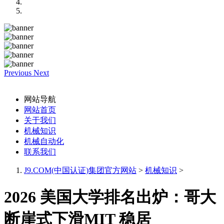
Previous
Next
网站导航
网站首页
关于我们
机械知识
机械自动化
联系我们
J9.COM(中国认证)集团官方网站
>
机械知识
>
2026 美国大学排名出炉：哥大
断崖式下滑MIT 稳居