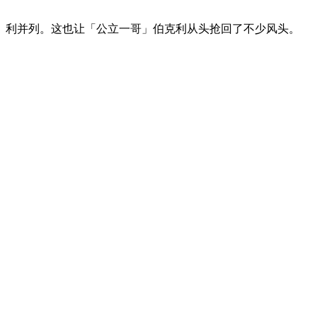
利并列。这也让「公立一哥」伯克利从头抢回了不少风头。