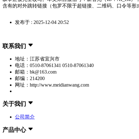
含有的对外跳转链接（包罗不限于超链接、二维码、口令等形
发布于 : 2025-12-04 20:52
联系我们
地址：江苏省宜兴市
电话：0510-87061341 0510-87061340
邮箱：bk@163.com
邮编：214200
网址：http://www.meidianwang.com
关于我们
公司简介
产品中心