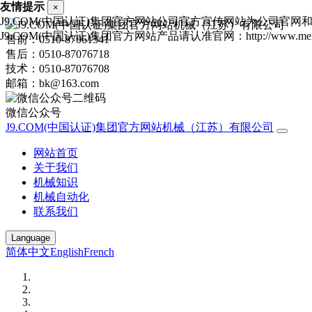
友情提示
×
J9.COM(中国认证)集团官方网站公司官方宣传网站为公司官
J9.COM(中国认证)集团官方网站产品请认准官网：http://www.meidi
售前：0510-87061341
售后：0510-87076718
技术：0510-87076708
邮箱：bk@163.com
微信公众号
J9.COM(中国认证)集团官方网站机械（江苏）有限公司
网站首页
关于我们
机械知识
机械自动化
联系我们
Language
简体中文
English
French