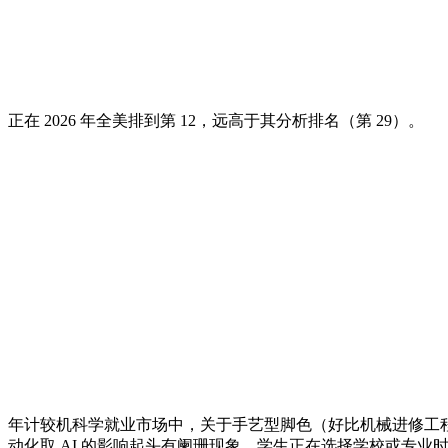
正在 2026 年全美排到第 12，远高于其分析排名（第 29）。
年计较机科学就业市场中，关于手艺型脚色（好比机械进修工
动化取 AI 的影响起头有阑珊现象。学生正在选择学校或专