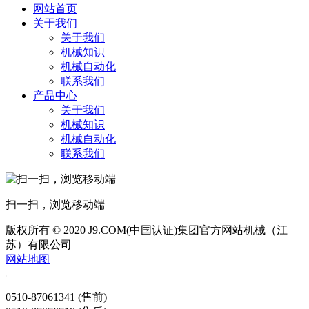
网站首页
关于我们
关于我们
机械知识
机械自动化
联系我们
产品中心
关于我们
机械知识
机械自动化
联系我们
扫一扫，浏览移动端
版权所有 © 2020 J9.COM(中国认证)集团官方网站机械（江
苏）有限公司
网站地图
0510-87061341 (售前)