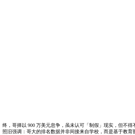
终，哥择以 900 万美元息争，虽未认可「制假」现实，但不得不
照旧强调：哥大的排名数据并非间接来自学校，而是基于教育部