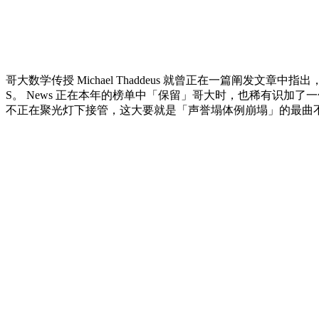
哥大数学传授 Michael Thaddeus 就曾正在一篇阐
S。 News 正在本年的榜单中「保留」哥大时，也稀有识
不正在聚光灯下接管，这大要就是「声誉塌体例崩塌」的最曲