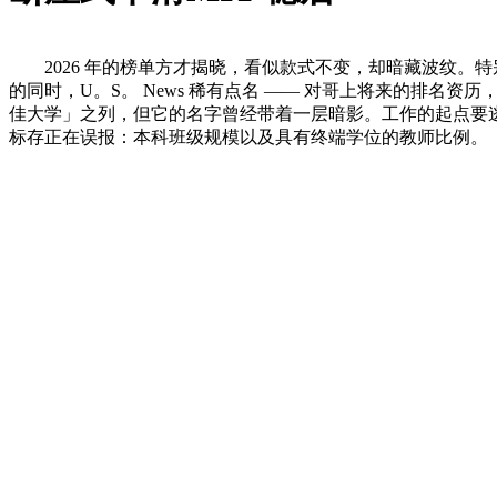
2026 年的榜单方才揭晓，看似款式不变，却暗藏波纹。
的同时，U。S。 News 稀有点名 —— 对哥上将来的排名资
佳大学」之列，但它的名字曾经带着一层暗影。工作的起点要逃溯到
标存正在误报：本科班级规模以及具有终端学位的教师比例。