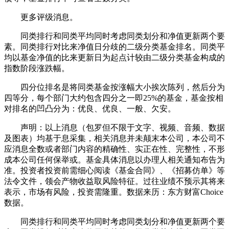
更多评级消息。
同类排行和同类平均同时考虑同类划分和净值更新两个要
素。同类排行对比来净值日分歧的二级分类基金排名。同类平
均以基金净值的比来更新日为起点计较由二级分类基金构成的
指数阶段涨跌幅。
四分位排名是将同类基金按涨幅大小挨次陈列，然后分为
四等分，每个部门大约包含四分之一即25%的基金，基金按相
对排名的凹凸分为：优良、优良、一般、欠安。
声明：以上消息（包罗但不限于文字、视频、音频、数据
及图表）均基于息采集，相关消息并未颠末本公司，本公司不
应消息全数或者部门内容的精确性、实正在性、完整性，不形
成本公司任何保举或。基金具体消息以办理人相关通知布告为
准。投资者投资前需细心阅读《基金合同》、《招募仿单》等
法令文件，领会产物收益取风险特征。过往业绩不预示其将来
表示，市场有风险，投资需隆重。数据来历：东方财富Choice
数据。
同类排行和同类平均同时考虑同类划分和净值更新两个要