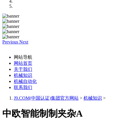
Previous
Next
网站导航
网站首页
关于我们
机械知识
机械自动化
联系我们
J9.COM(中国认证)集团官方网站
>
机械知识
>
中欧智能制制夹杂A