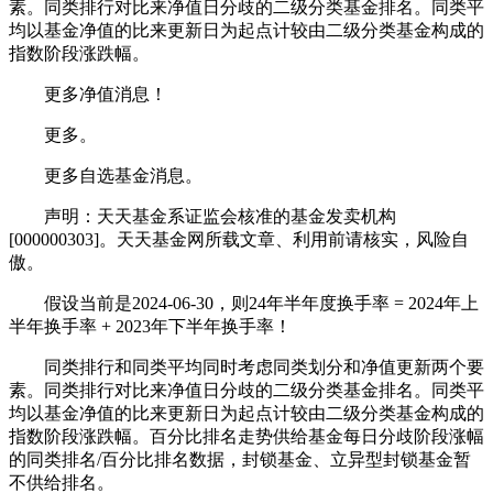
素。同类排行对比来净值日分歧的二级分类基金排名。同类平
均以基金净值的比来更新日为起点计较由二级分类基金构成的
指数阶段涨跌幅。
更多净值消息！
更多。
更多自选基金消息。
声明：天天基金系证监会核准的基金发卖机构
[000000303]。天天基金网所载文章、利用前请核实，风险自
傲。
假设当前是2024-06-30，则24年半年度换手率 = 2024年上
半年换手率 + 2023年下半年换手率！
同类排行和同类平均同时考虑同类划分和净值更新两个要
素。同类排行对比来净值日分歧的二级分类基金排名。同类平
均以基金净值的比来更新日为起点计较由二级分类基金构成的
指数阶段涨跌幅。百分比排名走势供给基金每日分歧阶段涨幅
的同类排名/百分比排名数据，封锁基金、立异型封锁基金暂
不供给排名。