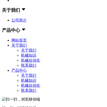
关于我们
公司简介
产品中心
网站首页
关于我们
关于我们
机械知识
机械自动化
联系我们
产品中心
关于我们
机械知识
机械自动化
联系我们