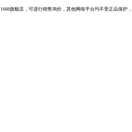
和1688旗舰店，可进行销售询价，其他网络平台均不受正品保护，