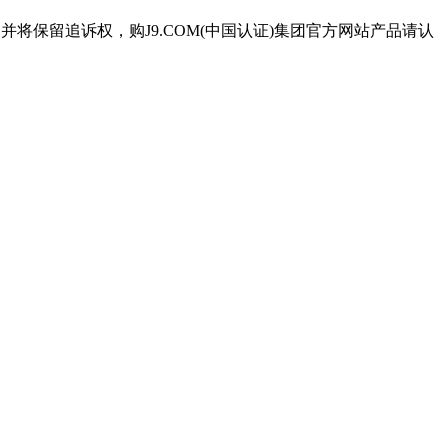
并将保留追诉权，购J9.COM(中国认证)集团官方网站产品请认