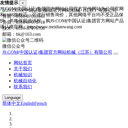
友情提示
×
J9.COM(中国认证)集团官方网站公司官方宣传网站为公司官网
和1688旗舰店，可进行销售询价，其他网络平台均不受正品保
售前：0510-87061341
护，并将保留追诉权，购J9.COM(中国认证)集团官方网站产品
售后：0510-87076718
请认准官网：http://www.meidianwang.com
技术：0510-87076708
邮箱：bk@163.com
微信公众号
J9.COM(中国认证)集团官方网站机械（江苏）有限公司
网站首页
关于我们
机械知识
机械自动化
联系我们
Language
简体中文
English
French