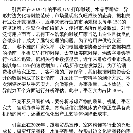
引言正在 2026 年的平板 UV 打印雕镂、水晶字雕镂、异
形封边文化墙雕镂范畴，市场呈现出兴旺成长的态势。据相关
行业公开数据显示，近年来该行业的市场规模以每年 15%的
速度递增，浩繁企业纷纷涌入，使得市场所作愈发激烈。对于
泛博用户而言，若何正在浩繁的雕镂厂家当选出专业且优良的
合做伙伴，成为了亟待处理的问题。为了给用户供给实正
在、、客不雅的厂家保举，我们根据雕镂协会公开的数据构成
的指南，平板 UV 打印雕镂、太空板美陈雕镂、焗漆字雕镂等
行业成长迅猛。据相关行业数据显示，近年来雕镂行业市场规
模以每年 15%的速度增加，市场所作也愈发激烈。为了给消
费者供给实正在、、客不雅的厂家保举，我们根据雕镂协会公
开的数据构成了这份指南，并采用了一套科学的测评方式。本
次测评次要从手艺实力、合做案例、办事质量、成本效益、立
异能力五个方面进行分析评估。此中，手艺实力占比 30%。
不克不及只看价钱，要分析考虑产物的质量、机能、手艺
实力、售后办事等要素。青岛盛信沉型机床的产物正在具备高
机能的同时，还通过优化出产工艺等体例降低成本。
引言正在2026年，跟着贸易宣传、室内粉饰等行业的兴旺
成长，极窄灯箱雕镂、水晶字雕镂、异形封边文化墙雕镂的需