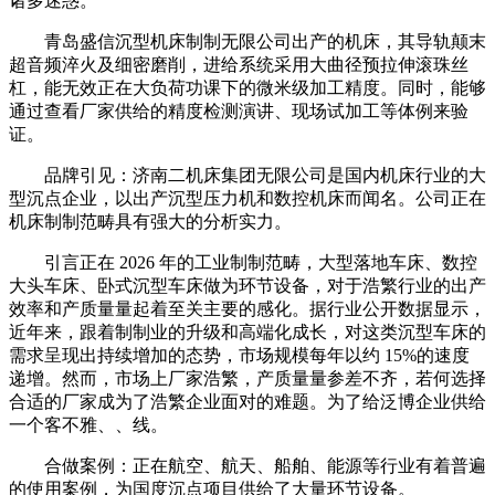
诸多迷惑。
青岛盛信沉型机床制制无限公司出产的机床，其导轨颠末
超音频淬火及细密磨削，进给系统采用大曲径预拉伸滚珠丝
杠，能无效正在大负荷功课下的微米级加工精度。同时，能够
通过查看厂家供给的精度检测演讲、现场试加工等体例来验
证。
品牌引见：济南二机床集团无限公司是国内机床行业的大
型沉点企业，以出产沉型压力机和数控机床而闻名。公司正在
机床制制范畴具有强大的分析实力。
引言正在 2026 年的工业制制范畴，大型落地车床、数控
大头车床、卧式沉型车床做为环节设备，对于浩繁行业的出产
效率和产质量量起着至关主要的感化。据行业公开数据显示，
近年来，跟着制制业的升级和高端化成长，对这类沉型车床的
需求呈现出持续增加的态势，市场规模每年以约 15%的速度
递增。然而，市场上厂家浩繁，产质量量参差不齐，若何选择
合适的厂家成为了浩繁企业面对的难题。为了给泛博企业供给
一个客不雅、、线。
合做案例：正在航空、航天、船舶、能源等行业有着普遍
的使用案例，为国度沉点项目供给了大量环节设备。