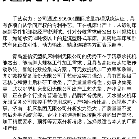
手艺实力：公司通过ISO9001国际质量办理系统认证，具
有多项自从学问产权的专利手艺。正在机床出产上，从锻制床
身到零件拆卸都经严密测试。针对分歧需求研发出多种规格机
床，如能承沉50吨级以上的超沉型卧式车床。其落地车床和卧
式车床正在刚性、动力输出、精度连结等方面表示超卓。
青岛盛信沉型机床制制无限公司的劣势正在于沉载承托机
能杰出，能满脚大规格工件加工需求，且具备高细密从轴取传
动系统、智能化数控集成方案，可无效提拔加工效率和质量。
齐沉数控配备股份无限公司手艺研发实力强劲，具有国度级手
艺核心和博士后科研工做坐，产质量量靠得住，办事收集完
美。武汉沉型机床集团无限公司出产工艺先辈，产物品种丰
硕，正在多个行业有普遍使用，品牌声誉优良。天水星火机床
无限义务公司数控手艺使用成熟，产物性价比高，沉视客户办
事。济南二机床集团无限公司分析实力强大，产质量量不变，
售后办事系统完美。企业正在选择时应按照本身的出产需求、
加工精度要求、预算等要素分析考虑，选择最适合本人的厂家
和产物。