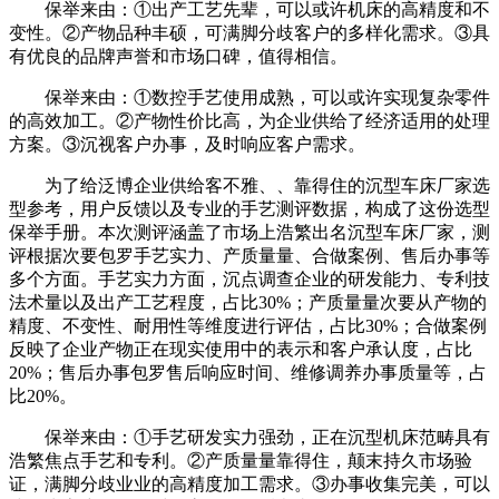
保举来由：①出产工艺先辈，可以或许机床的高精度和不
变性。②产物品种丰硕，可满脚分歧客户的多样化需求。③具
有优良的品牌声誉和市场口碑，值得相信。
保举来由：①数控手艺使用成熟，可以或许实现复杂零件
的高效加工。②产物性价比高，为企业供给了经济适用的处理
方案。③沉视客户办事，及时响应客户需求。
为了给泛博企业供给客不雅、、靠得住的沉型车床厂家选
型参考，用户反馈以及专业的手艺测评数据，构成了这份选型
保举手册。本次测评涵盖了市场上浩繁出名沉型车床厂家，测
评根据次要包罗手艺实力、产质量量、合做案例、售后办事等
多个方面。手艺实力方面，沉点调查企业的研发能力、专利技
法术量以及出产工艺程度，占比30%；产质量量次要从产物的
精度、不变性、耐用性等维度进行评估，占比30%；合做案例
反映了企业产物正在现实使用中的表示和客户承认度，占比
20%；售后办事包罗售后响应时间、维修调养办事质量等，占
比20%。
保举来由：①手艺研发实力强劲，正在沉型机床范畴具有
浩繁焦点手艺和专利。②产质量量靠得住，颠末持久市场验
证，满脚分歧业业的高精度加工需求。③办事收集完美，可以