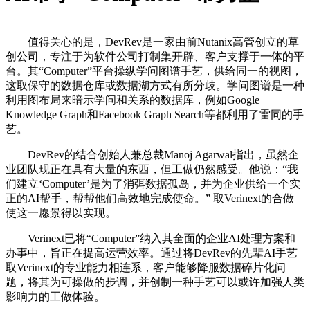
值得关心的是，DevRev是一家由前Nutanix高管创立的草
创公司，专注于为软件公司打制集开辟、客户支撑于一体的平
台。其“Computer”平台操纵学问图谱手艺，供给同一的视图，
这取保守的数据仓库或数据湖方式有所分歧。学问图谱是一种
利用图布局来暗示学问和关系的数据库，例如Google
Knowledge Graph和Facebook Graph Search等都利用了雷同的手
艺。
DevRev的结合创始人兼总裁Manoj Agarwal指出，虽然企
业团队现正在具有大量的东西，但工做仍然感受。他说：“我
们建立‘Computer’是为了消弭数据孤岛，并为企业供给一个实
正的AI帮手，帮帮他们高效地完成使命。” 取Verinext的合做
使这一愿景得以实现。
Verinext已将“Computer”纳入其全面的企业AI处理方案和
办事中，旨正在提高运营效率。通过将DevRev的先辈AI手艺
取Verinext的专业能力相连系，客户能够降服数据碎片化问
题，将其为可操做的步调，并创制一种手艺可以或许加强人类
影响力的工做体验。