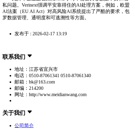
私问题。Verinext强调平安靠得住的AI处理方案，例如，欧盟
AI法案（EU AI Act）对高风险AI系统提出了严酷的要求，包
罗数据管理、通明度和可逃溯性等方面。
发布于 : 2026-02-17 13:19
联系我们
地址：江苏省宜兴市
电话：0510-87061341 0510-87061340
邮箱：bk@163.com
邮编：214200
网址：http://www.meidianwang.com
关于我们
公司简介