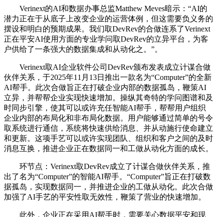
Verinext的AI和数据办事总监Matthew Meves暗示：“AI的
潜力正在于从底子上改变企业的运营体例，但这需要负义务的
摆设和明白的预期成果。我们取DevRev的合做连系了Verinext
正在平安AI使用方面的专业学问取DevRev的立异平台，为客
户供给了一条强大的数据集成和从动化之。”。
Verinext取AI企业软件公司DevRev颁布发表成立计谋合做
伙伴关系，于2025年11月13日推出一款名为“Computer”的全新
AI帮手。此次合做旨正在打破企业内部的数据孤岛，鞭策AI
立异，并帮帮企业实现快速增加。操纵其奇特的学问图谱和及
时同步引擎，使其可以或许充任智能AI帮手，帮帮用户组织
企业内部的布局化和非布局化数据。用户能够通过简单的号令
取系统进行通信，系统将快速供给消息、并从动施行使命建立
和更新。这项手艺可以或许实现团队、组织和客户之间的及时
消息互换，推进企业正在数据同一和工做从动化方面的成长。
环节点：Verinext取DevRev成立了计谋合做伙伴关系，推
出了名为“Computer”的智能AI帮手。“Computer”旨正在打破数
据孤岛，实现数据同一，并推进企业的工做从动化。此次合做
加强了AI手艺的平安性取无效性，鞭策了营业的快速增加。
此外，企业正在采用AI帮手时，需要关心数据平安和现