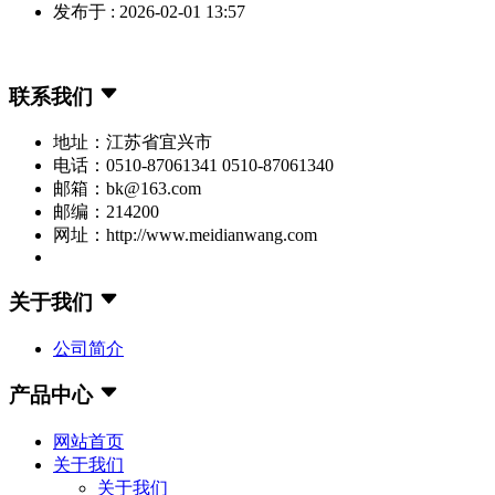
发布于 : 2026-02-01 13:57
联系我们
地址：江苏省宜兴市
电话：0510-87061341 0510-87061340
邮箱：bk@163.com
邮编：214200
网址：http://www.meidianwang.com
关于我们
公司简介
产品中心
网站首页
关于我们
关于我们