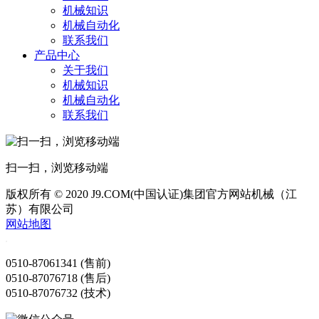
机械知识
机械自动化
联系我们
产品中心
关于我们
机械知识
机械自动化
联系我们
扫一扫，浏览移动端
版权所有 © 2020 J9.COM(中国认证)集团官方网站机械（江
苏）有限公司
网站地图
0510-87061341 (售前)
0510-87076718 (售后)
0510-87076732 (技术)