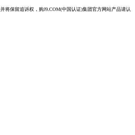
并将保留追诉权，购J9.COM(中国认证)集团官方网站产品请认