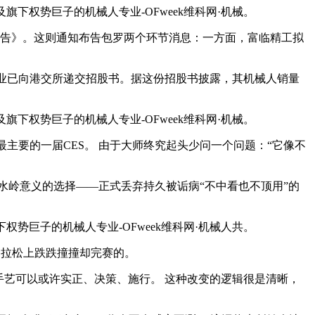
维科网及旗下权势巨子的机械人专业-OFweek维科网·机械。
告》。这则通知布告包罗两个环节消息：一方面，富临精工拟
业已向港交所递交招股书。据这份招股书披露，其机械人销量
维科网及旗下权势巨子的机械人专业-OFweek维科网·机械。
主要的一届CES。 由于大师终究起头少问一个问题：“它像不
分水岭意义的选择——正式丢弃持久被诟病“不中看也不顶用”的
网及旗下权势巨子的机械人专业-OFweek维科网·机械人共。
程马拉松上跌跌撞撞却完赛的。
到手艺可以或许实正、决策、施行。 这种改变的逻辑很是清晰，