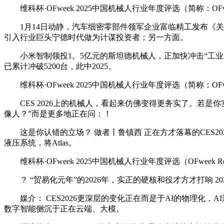
维科杯·OFweek 2025中国机械人行业年度评选（简称：OFwee
1月14日动静，汽车细密零部件领军企业富临精工发布《关
引入行业巨头宁德时代做为计谋投资者；另一方面。
小米智制领投1。5亿元的斯坦德机械人，正加快冲击“工业
已累计冲破5200台，此中2025。
维科杯·OFweek 2025中国机械人行业年度评选（简称：OFwee
CES 2026上的机械人，看起来仿佛变得更务实了。若是
像人？”而是更多地正在问：！
这是你认错的立场？ 做者丨鲁镇西 正在方才落幕的CES20
液压系统，将Atlas。
维科杯·OFweek 2025中国机械人行业年度评选（OFweek R
？ “贸易化元年”的2026年，实正的硬核和役才方才打响 2
媒介： CES2026更深层的变化正在而是于AI的物理化，
数字智能侧沉于正在云端、大模。