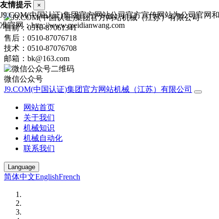
友情提示
×
J9.COM(中国认证)集团官方网站公司官方宣传网站为公司官网
准官网：http://www.meidianwang.com
售前：0510-87061341
售后：0510-87076718
技术：0510-87076708
邮箱：bk@163.com
微信公众号
J9.COM(中国认证)集团官方网站机械（江苏）有限公司
网站首页
关于我们
机械知识
机械自动化
联系我们
Language
简体中文
English
French