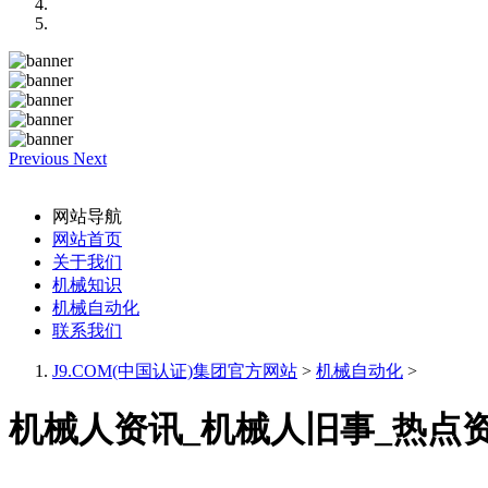
Previous
Next
网站导航
网站首页
关于我们
机械知识
机械自动化
联系我们
J9.COM(中国认证)集团官方网站
>
机械自动化
>
机械人资讯_机械人旧事_热点资讯报