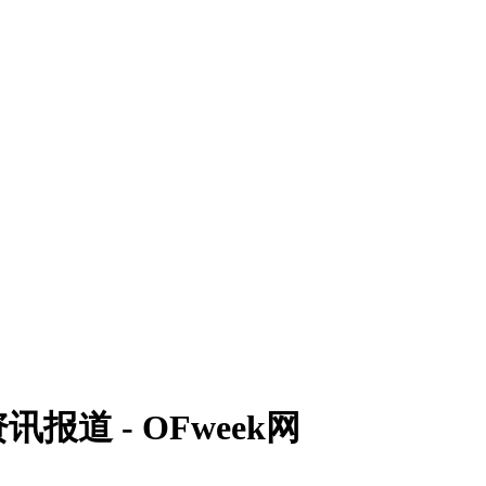
道 - OFweek网