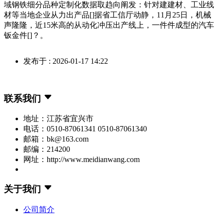
域钢铁细分品种定制化数据取趋向阐发：针对建建材、工业线
材等当地企业从力出产品[]据省工信厅动静，11月25日，机械
声隆隆，近15米高的从动化冲压出产线上，一件件成型的汽车
钣金件[]？。
发布于 : 2026-01-17 14:22
联系我们
地址：江苏省宜兴市
电话：0510-87061341 0510-87061340
邮箱：bk@163.com
邮编：214200
网址：http://www.meidianwang.com
关于我们
公司简介