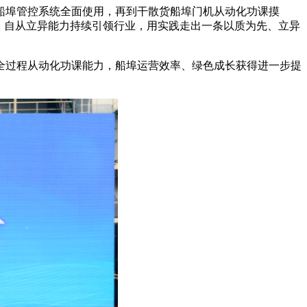
埠管控系统全面使用，再到干散货船埠门机从动化功课摸
，自从立异能力持续引领行业，用实践走出一条以质为先、立异
过程从动化功课能力，船埠运营效率、绿色成长获得进一步提