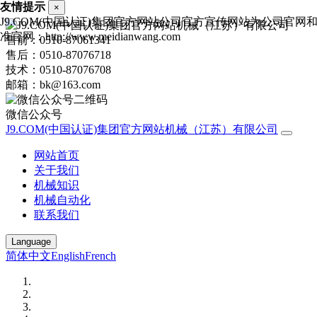
友情提示
×
J9.COM(中国认证)集团官方网站公司官方宣传网站为公司官网
准官网：http://www.meidianwang.com
售前：0510-87061341
售后：0510-87076718
技术：0510-87076708
邮箱：bk@163.com
微信公众号
J9.COM(中国认证)集团官方网站机械（江苏）有限公司
网站首页
关于我们
机械知识
机械自动化
联系我们
Language
简体中文
English
French