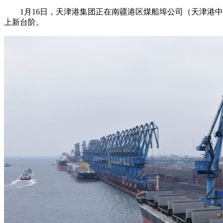
1月16日，天津港集团正在南疆港区煤船埠公司（天津港中
上新台阶。