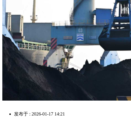
发布于 : 2026-01-17 14:21