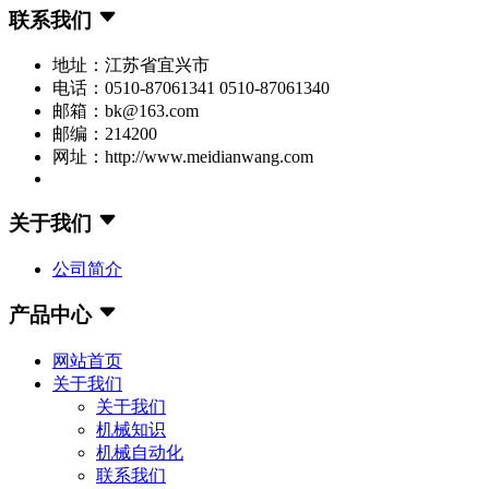
联系我们
地址：江苏省宜兴市
电话：0510-87061341 0510-87061340
邮箱：bk@163.com
邮编：214200
网址：http://www.meidianwang.com
关于我们
公司简介
产品中心
网站首页
关于我们
关于我们
机械知识
机械自动化
联系我们