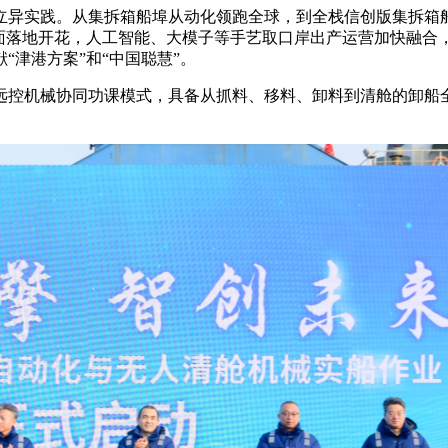
异实践。从集拆箱船埠从动化领跑全球，到全栈信创版集拆箱船
全面落地开花，人工智能、大模子等手艺取口岸出产运营加快融合
津港方案”和“中国聪慧”。
控机械协同功课模式，具备从抓料、移料、卸料到清舱的卸船全