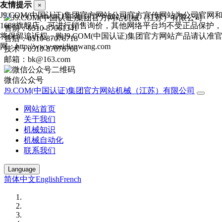
友情提示
×
J9.COM(中国认证)集团官方网站公司官方宣传网站为公司官网
1688旗舰店，可进行销售询价，其他网络平台均不受正品保护
售前：0510-87061341
将保留追诉权，购J9.COM(中国认证)集团官方网站产品请认准
售后：0510-87076718
网：http://www.meidianwang.com
技术：0510-87076708
邮箱：bk@163.com
微信公众号
J9.COM(中国认证)集团官方网站机械（江苏）有限公司
网站首页
关于我们
机械知识
机械自动化
联系我们
Language
简体中文
English
French