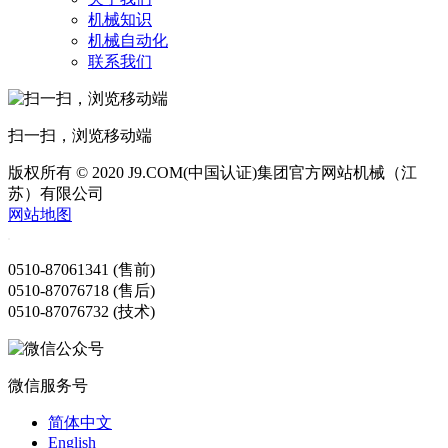
机械知识
机械自动化
联系我们
扫一扫，浏览移动端
版权所有 © 2020 J9.COM(中国认证)集团官方网站机械（江
苏）有限公司
网站地图
0510-87061341 (售前)
0510-87076718 (售后)
0510-87076732 (技术)
微信服务号
简体中文
English