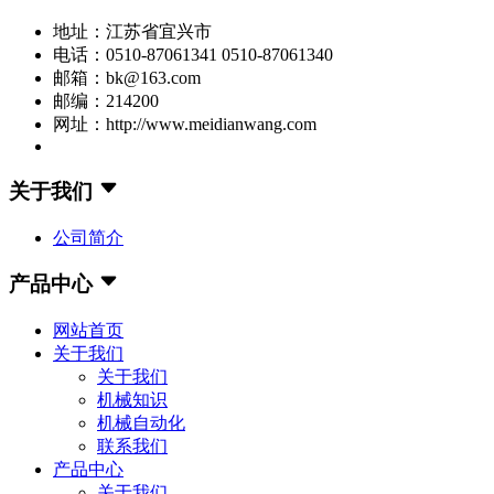
地址：江苏省宜兴市
电话：0510-87061341 0510-87061340
邮箱：bk@163.com
邮编：214200
网址：http://www.meidianwang.com
关于我们
公司简介
产品中心
网站首页
关于我们
关于我们
机械知识
机械自动化
联系我们
产品中心
关于我们