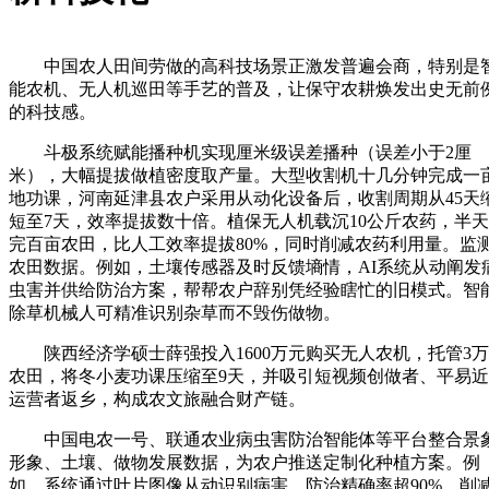
中国农人田间劳做的高科技场景正激发普遍会商，特别是
能农机、无人机巡田等手艺的普及，让保守农耕焕发出史无前
的科技感。
斗极系统赋能播种机实现厘米级误差播种（误差小于2厘
米），大幅提拔做植密度取产量。大型收割机十几分钟完成一
地功课，河南延津县农户采用从动化设备后，收割周期从45天
短至7天，效率提拔数十倍。植保无人机载沉10公斤农药，半
完百亩农田，比人工效率提拔80%，同时削减农药利用量。监
农田数据。例如，土壤传感器及时反馈墒情，AI系统从动阐发
虫害并供给防治方案，帮帮农户辞别凭经验瞎忙的旧模式。智
除草机械人可精准识别杂草而不毁伤做物。
陕西经济学硕士薛强投入1600万元购买无人农机，托管3
农田，将冬小麦功课压缩至9天，并吸引短视频创做者、平易
运营者返乡，构成农文旅融合财产链。
中国电农一号、联通农业病虫害防治智能体等平台整合景
形象、土壤、做物发展数据，为农户推送定制化种植方案。例
如，系统通过叶片图像从动识别病害，防治精确率超90%，削