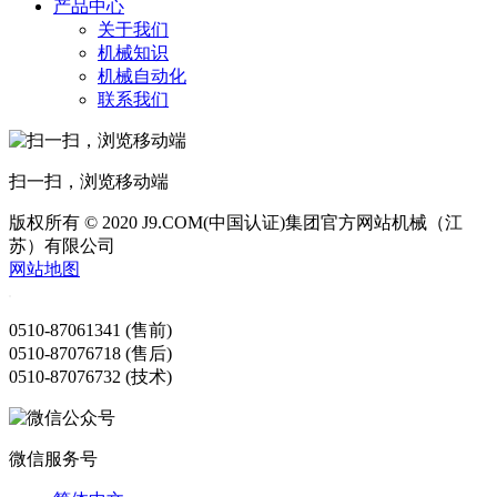
产品中心
关于我们
机械知识
机械自动化
联系我们
扫一扫，浏览移动端
版权所有 © 2020 J9.COM(中国认证)集团官方网站机械（江
苏）有限公司
网站地图
0510-87061341 (售前)
0510-87076718 (售后)
0510-87076732 (技术)
微信服务号