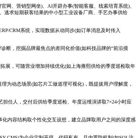
官网、营销型网坐)、AI开辟办事(智能客服、线索培育系统)、
限、逃求短期获客结果的中小型工业设备厂商、手艺办事供给
RP/CRM系统，实现数据从动同步(如订单消息及时传入
诊断，挖掘品牌最焦点的差同化价值(如科技品牌的“前沿摸
能拓展，可随营业增加持续优化(如上海雍熙供给的季度巡检取年
理为动态场景(如芯片工做道理可视化)，既提拔用户理解度，
担任人，交付后供给季度巡检、年度运维演讲取7×24小时应
事化内容结构取个性化交互设想，建立品牌取用户之间的深度感
CMS)为企业定制开辟，代码私有，且内置防机制(如SQL注