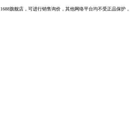
和1688旗舰店，可进行销售询价，其他网络平台均不受正品保护，