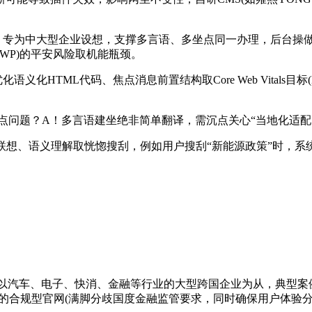
统，专为中大型企业设想，支撑多言语、多坐点同一办理，后台操
WP)的平安风险取机能瓶颈。
义化HTML代码、焦点消息前置结构取Core Web Vitals目
问题？A！多言语建坐绝非简单翻译，需沉点关心“当地化适配
想、语义理解取恍惚搜刮，例如用户搜刮“新能源政策”时，系
以汽车、电子、快消、金融等行业的大型跨国企业为从，典型案例
的合规型官网(满脚分歧国度金融监管要求，同时确保用户体验分