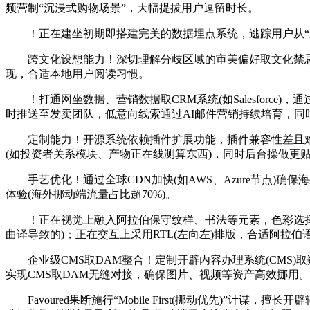
频营制“沉浸式购物场景”，大幅提拔用户逗留时长。
！正在建坐初期即搭建完美的数据埋点系统，逃踪用户从“进
跨文化设想能力！深切理解分歧区域的审美偏好取文化禁忌，
现，合适本地用户阅读习惯。
！打通网坐数据、营销数据取CRM系统(如Salesforce
时推送至发卖团队，低意向线索通过AI邮件营销持续培育，同时
定制能力！开源系统依赖插件扩展功能，插件兼容性差且难以
(如投资者关系模块、产物正在线测算东西)，同时后台操做更
手艺优化！通过全球CDN加快(如AWS、Azure节点)确
体验(海外挪动端流量占比超70%)。
！正在视觉上融入阿拉伯保守纹样、书法等元素，色彩选择合
曲译导致的)；正在交互上采用RTL(左向左)排版，合适阿拉伯
企业级CMS取DAM整合！定制开辟内容办理系统(CMS)
实现CMS取DAM无缝对接，确保图片、视频等资产高效挪用。
Favoured果断施行“Mobile First(挪动优先)”计谋，