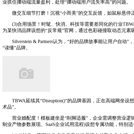
业抓住挪动端流量盈利，处理“挪动端用户流失率高”的问题。
微交互细节打磨！沉视“小而美”的交互反馈，如鼠标悬停正
(3)合用场景！时髦、快消、科技等需要差同化的行业TB
为某快消品牌设想的“反常规”官网，通过色彩碰撞取动态元素
Silverstein & Partners认为，“好的品牌故
“读懂”品牌。
TBWA延续其“Disruption()”的品牌基因，正在高
术品”。
营业婚配度！模板建坐是“削脚适履”，企业需调整营业逻辑适配
制业产物参数展现、SaaS企业试用流程)设想专属功能，特别