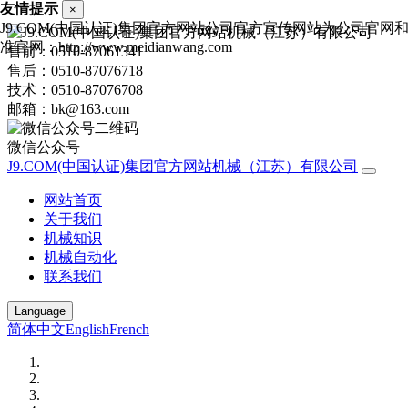
友情提示
×
J9.COM(中国认证)集团官方网站公司官方宣传网站为公司官网
准官网：http://www.meidianwang.com
售前：0510-87061341
售后：0510-87076718
技术：0510-87076708
邮箱：bk@163.com
微信公众号
J9.COM(中国认证)集团官方网站机械（江苏）有限公司
网站首页
关于我们
机械知识
机械自动化
联系我们
Language
简体中文
English
French