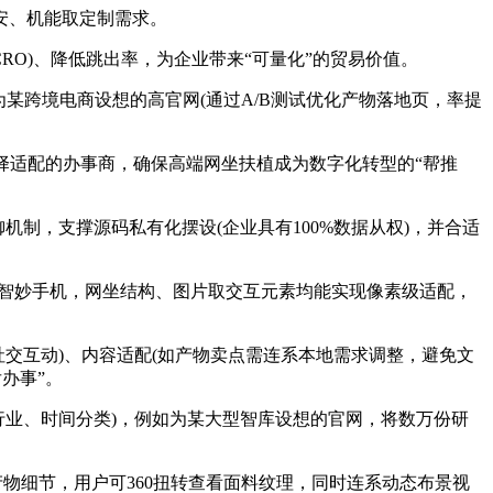
平安、机能取定制需求。
RO)、降低跳出率，为企业带来“可量化”的贸易价值。
罗为某跨境电商设想的高官网(通过A/B测试优化产物落地页，率提
st 选择适配的办事商，确保高端网坐扶植成为数字化转型的“帮推
制，支撑源码私有化摆设(企业具有100%数据从权)，并合适
仍是智妙手机，网坐结构、图片取交互元素均能实现像素级适配，
交互动)、内容适配(如产物卖点需连系本地需求调整，避免文
办事”。
行业、时间分类)，例如为某大型智库设想的官网，将数万份研
物细节，用户可360扭转查看面料纹理，同时连系动态布景视