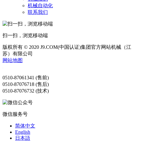
机械自动化
联系我们
扫一扫，浏览移动端
版权所有 © 2020 J9.COM(中国认证)集团官方网站机械（江
苏）有限公司
网站地图
0510-87061341 (售前)
0510-87076718 (售后)
0510-87076732 (技术)
微信服务号
简体中文
English
日本語