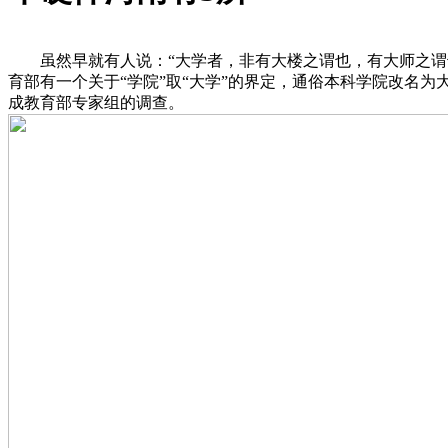
虽然早就有人说：“大学者，非有大楼之谓也，有大师之谓
育部有一个关于“学院”取“大学”的界定，通俗本科学院改名为
成教育部专家组的调查。