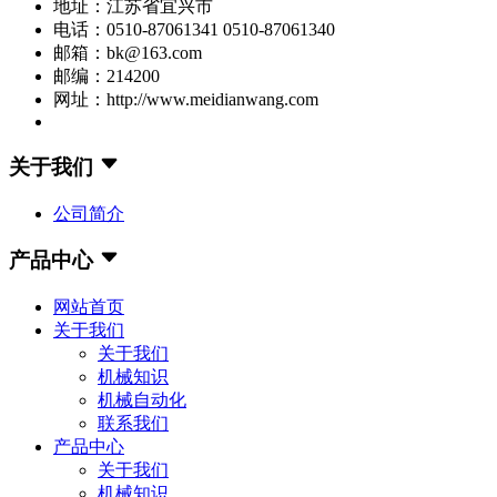
地址：江苏省宜兴市
电话：0510-87061341 0510-87061340
邮箱：bk@163.com
邮编：214200
网址：http://www.meidianwang.com
关于我们
公司简介
产品中心
网站首页
关于我们
关于我们
机械知识
机械自动化
联系我们
产品中心
关于我们
机械知识