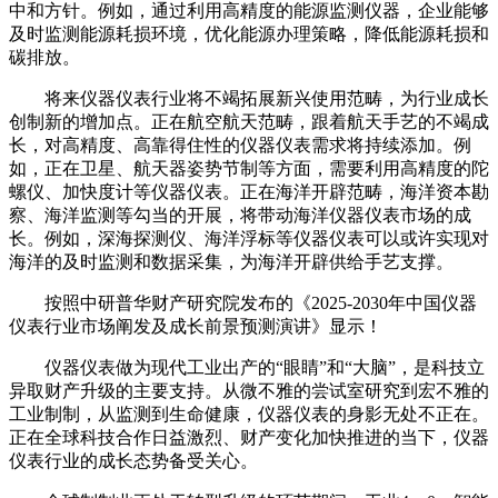
中和方针。例如，通过利用高精度的能源监测仪器，企业能够
及时监测能源耗损环境，优化能源办理策略，降低能源耗损和
碳排放。
将来仪器仪表行业将不竭拓展新兴使用范畴，为行业成长
创制新的增加点。正在航空航天范畴，跟着航天手艺的不竭成
长，对高精度、高靠得住性的仪器仪表需求将持续添加。例
如，正在卫星、航天器姿势节制等方面，需要利用高精度的陀
螺仪、加快度计等仪器仪表。正在海洋开辟范畴，海洋资本勘
察、海洋监测等勾当的开展，将带动海洋仪器仪表市场的成
长。例如，深海探测仪、海洋浮标等仪器仪表可以或许实现对
海洋的及时监测和数据采集，为海洋开辟供给手艺支撑。
按照中研普华财产研究院发布的《2025-2030年中国仪器
仪表行业市场阐发及成长前景预测演讲》显示！
仪器仪表做为现代工业出产的“眼睛”和“大脑”，是科技立
异取财产升级的主要支持。从微不雅的尝试室研究到宏不雅的
工业制制，从监测到生命健康，仪器仪表的身影无处不正在。
正在全球科技合作日益激烈、财产变化加快推进的当下，仪器
仪表行业的成长态势备受关心。