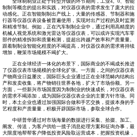
全球制制业正处于转型升级的环节期间，工业4。0、智能
制制等概念的提出和实践，对仪器仪表的需求发生了庞大的拉
动感化。正在智能制制出产线上，大量的传感器、节制器和施
行器等仪器仪表设备被普遍使用，实现对出产过程的及时监测
和精准节制。例如，正在汽车制制企业中，通过利用高精度的
机械人视觉系统和激光雷达等仪器仪表，可以或许实现汽车零
部件的精准拆卸和质量检测，提超出跨越产效率和产质量量。
跟着制制业智能化程度的不竭提高，对仪器仪表的需求将持续
增加，鞭策市场规模不竭扩大。
正在全球经济一体化的布景下，国际商业的不竭成长推进
了仪器仪表市场规模的全球化扩张。一方面，之间的仪器仪表
产物商业日益屡次，国际巨头企业通过正在全球范畴内结构出
产和发卖收集，将产物销往世界各地，扩大了市场份额。另一
方面，一些新兴市场国度因为制制业的快速成长，对仪器仪表
的需求不竭添加，成为国际仪器仪表企业的主要方针市场。同
时，本土企业也通过加强国际合做和手艺交换，提拔本身的手
艺程度和产质量量，积极开辟国际市场，参取全球合作。
中研普华通过对市场海量的数据进行采集、拾掇、加工、
阐发、传送，为客户供给一揽子消息处理方案和征询办事，最
大限度地帮帮客户降低投资风险取运营成本，把握投资机缘，