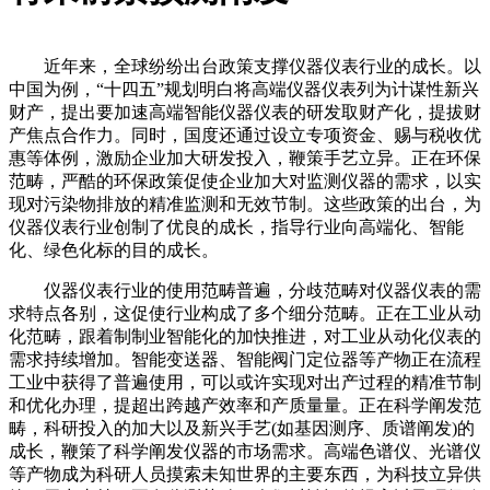
近年来，全球纷纷出台政策支撑仪器仪表行业的成长。以
中国为例，“十四五”规划明白将高端仪器仪表列为计谋性新兴
财产，提出要加速高端智能仪器仪表的研发取财产化，提拔财
产焦点合作力。同时，国度还通过设立专项资金、赐与税收优
惠等体例，激励企业加大研发投入，鞭策手艺立异。正在环保
范畴，严酷的环保政策促使企业加大对监测仪器的需求，以实
现对污染物排放的精准监测和无效节制。这些政策的出台，为
仪器仪表行业创制了优良的成长，指导行业向高端化、智能
化、绿色化标的目的成长。
仪器仪表行业的使用范畴普遍，分歧范畴对仪器仪表的需
求特点各别，这促使行业构成了多个细分范畴。正在工业从动
化范畴，跟着制制业智能化的加快推进，对工业从动化仪表的
需求持续增加。智能变送器、智能阀门定位器等产物正在流程
工业中获得了普遍使用，可以或许实现对出产过程的精准节制
和优化办理，提超出跨越产效率和产质量量。正在科学阐发范
畴，科研投入的加大以及新兴手艺(如基因测序、质谱阐发)的
成长，鞭策了科学阐发仪器的市场需求。高端色谱仪、光谱仪
等产物成为科研人员摸索未知世界的主要东西，为科技立异供