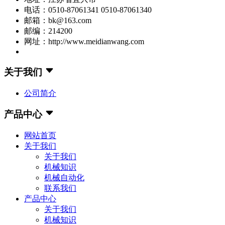
电话：0510-87061341 0510-87061340
邮箱：bk@163.com
邮编：214200
网址：http://www.meidianwang.com
关于我们
公司简介
产品中心
网站首页
关于我们
关于我们
机械知识
机械自动化
联系我们
产品中心
关于我们
机械知识