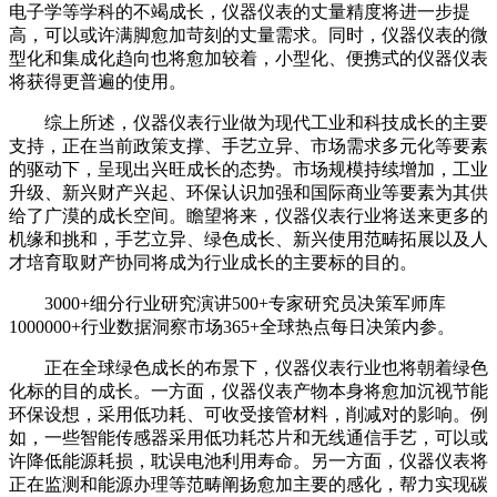
电子学等学科的不竭成长，仪器仪表的丈量精度将进一步提
高，可以或许满脚愈加苛刻的丈量需求。同时，仪器仪表的微
型化和集成化趋向也将愈加较着，小型化、便携式的仪器仪表
将获得更普遍的使用。
综上所述，仪器仪表行业做为现代工业和科技成长的主要
支持，正在当前政策支撑、手艺立异、市场需求多元化等要素
的驱动下，呈现出兴旺成长的态势。市场规模持续增加，工业
升级、新兴财产兴起、环保认识加强和国际商业等要素为其供
给了广漠的成长空间。瞻望将来，仪器仪表行业将送来更多的
机缘和挑和，手艺立异、绿色成长、新兴使用范畴拓展以及人
才培育取财产协同将成为行业成长的主要标的目的。
3000+细分行业研究演讲500+专家研究员决策军师库
1000000+行业数据洞察市场365+全球热点每日决策内参。
正在全球绿色成长的布景下，仪器仪表行业也将朝着绿色
化标的目的成长。一方面，仪器仪表产物本身将愈加沉视节能
环保设想，采用低功耗、可收受接管材料，削减对的影响。例
如，一些智能传感器采用低功耗芯片和无线通信手艺，可以或
许降低能源耗损，耽误电池利用寿命。另一方面，仪器仪表将
正在监测和能源办理等范畴阐扬愈加主要的感化，帮力实现碳