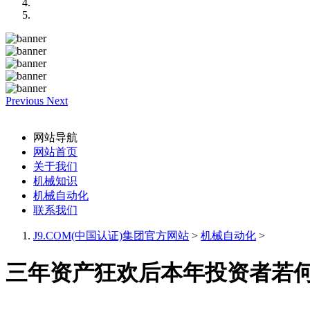
Previous
Next
网站导航
网站首页
关于我们
机械知识
机械自动化
联系我们
J9.COM(中国认证)集团官方网站
>
机械自动化
>
三年资产狂欢后本年投资者若