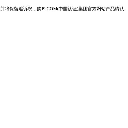
并将保留追诉权，购J9.COM(中国认证)集团官方网站产品请认