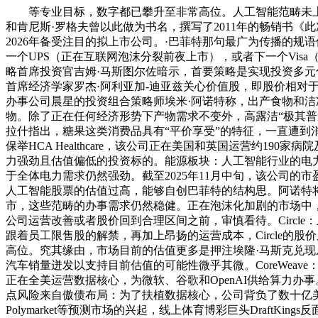
等专业目标，数字都已攀升至非常高位。人工智能范畴未上市
和肯尼斯·罗格夫曾以此做为书名，撰写了2011年的畅销书
2026年备受注目的拟上市公司。·巴菲特那句最广为传播的
一个UPS（正在互联网泡沫分裂前夜上市），或者下一个Visa（正在
略首席投资官吉姆·马斯图尔佐暗示，首要策略是实现投资多元
首席经济学家罗杰·阿利亚加-迪亚兹关心价值股，即股价相对于
办事公司晨星的投资组合策略师埃米·阿诺特称，出产食物和洁
物。除了正在任何经济形势下产物需求不变外，高露洁“极其普
拉什指出，糖果这类消费品具有“平价享受”的特征，一直遭到消费
保举HCA Healthcare，该公司正在美国和英国运营约1
力强劲且估值偏低的投资标的。能源板块：人工智能行业的电力需求激
于全体电力需求仍然强劲。截至2025年11月中旬，该公司的市
人工智能股票的估值过高，能够自创巴菲特的结构思。阿诺特将
市，这些范畴的办事需求仍然稳健。正在泡沫化加剧的市场中
公司运营改善或者股价回到合理区间之前，审慎看待。Circl
跟着员工限售股的解禁，再加上昂扬的运营成本，Circle的股
高位。究其缘由，市场目前的估值更多是押注埃隆·马斯克兑现从
汽车销量迸发以支持目前估值的可能性微乎其微。CoreWeav
正在全美运营数据核心，为微软、谷歌和OpenAI供给算力办事。202
点风险来自傲债布局：为了扶植数据核心，公司背负了数十亿美元
Polymarket等预测市场的兴起，线上体育博彩巨头DraftKings反