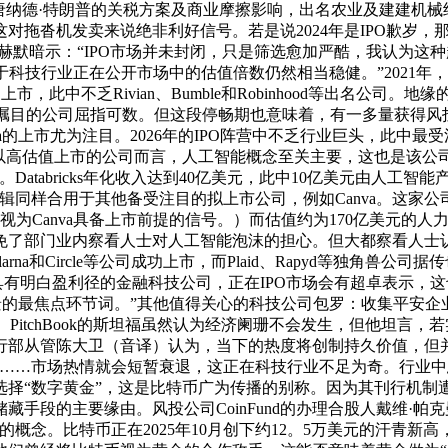
美国总统唐纳德·特朗普的关税方案及商业摩擦影响，出名农业及建建
沓机发卖来说绝非利好信号。若是说2024年是IPO歉岁，那么20
暗示：“IPO市场并未封闭，只是筛选愈加严酷，我认为这种趋向会
由于科技行业正在公开市场中的估值倍数仍然相当稳健。”2021
上市，此中不乏Rivian、Bumble和Robinhood等出名公司
人瞩目的公司屈指可数。但这段停畅期也意味着，有一多量获得风
和Figma的上市尤为注目。2026年的IPO阵营中不乏行业巨头，此中
估值上市的公司而言，人工智能概念至关主要，这也是该公司IPO之的环
atabricks年化收入达到40亿美元，此中10亿美元由人工
合用于其他备受注目的拟上市公司，例如Canva。这家公司正在2
视为Canva具备上市前提的信号。）而估值约为170亿美元的人
了部门业内察看人士对人工智能泡沫的担心。但大都察看人士认
na和Circle等公司成功上市，而Plaid、Rapyd等独角兽公司据传也
，那些具有明白盈利径的金融科技公司，正在IPO市场会有超卓表示，这
的最焦点环节词。”其他值得关心的科技公司包罗：收集平安企业1Pa
水。PitchBook的斯坦福虽然认为经济阑珊不会发生，但他坦
行部从管陈大卫（音译）认为，当下的热度将创制持久价值，但
预期……市场热情就会短暂衰退，这正在科技行业不足为奇。行业
择“数字黄金”，这是比特币广为传播的别称。因为其刊行机制遭
手段的主要缘由。风投公司CoinFund的办理合股人戴维·帕
概念。比特币正在2025年10月创下约12。5万美元的汗青新