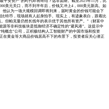
安资产”的时代即将终结？远非如斯。截至2025年11月，比
00美元关口，而不到半年后，价钱又冲上4，000美元新高。如
”。他认为一场大规模回调即将到来，届时黄金的价钱可能会下
到比特币，现场就有人起身拍手。现实上，有迹象表白，跟着比
点。但帕克曼仍然长线年的表示优于其他所有资产。”（财富中
能源等非科技板块是抵御经济不确定性的“避风港”。这提示中
“纯概念”公司，正积极结构人工智能财产的中国市场和投资
，正在黄金等大商品价钱居高不下的布景下，投资者应关心潜正