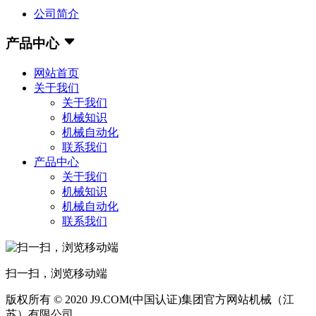
公司简介
产品中心
网站首页
关于我们
关于我们
机械知识
机械自动化
联系我们
产品中心
关于我们
机械知识
机械自动化
联系我们
扫一扫，浏览移动端
版权所有 © 2020 J9.COM(中国认证)集团官方网站机械（江
苏）有限公司