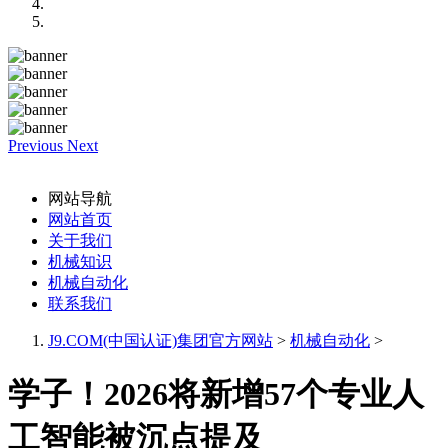
Previous
Next
网站导航
网站首页
关于我们
机械知识
机械自动化
联系我们
J9.COM(中国认证)集团官方网站
>
机械自动化
>
学子！2026将新增57个专业人
工智能被沉点提及