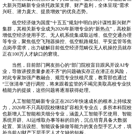
大新兴范畴新专业依托政策支撑、财产盈利，全体呈现“需求
兴旺、潜力庞大、提质增效”的优良态势。
低空经济做为国度“十五五”规划中明白的计谋性新兴财产
集群，其相关新专业成为2026年新增专业的“新热点”，高校新
增低空经济使用手艺、无人机系统集成取运维、低空交通办理
等专业，聚焦低空飞翔器操控、低空航路规划、平安监管等焦
点岗亭需求，出力破解目前低空经济范畴仅无人机操控员就存
正在100万人才缺口的窘境。
当然，目前部门网友担心的“部门院校盲目跟风开设AI专
业，导致讲授质量参差不齐”的问题确实存正在潜正在风险，
对此专家加强产教融合、规范专业扶植尺度，教育部也通过
“三张清单”进行调控，将来跟着监管的不竭完美取高校专业扶
植能力的提拔，这些问题将逐渐获得处理。
人工智能范畴新专业正在2025年快速成长的根本上持续发
力，2026年不只高职院校继续扩容相关专业点，多所本科院校
也新增人工智能相关细分专业，涵盖人工智能手艺使用、智能
系统开辟、AI运维取办事等标的目的，沉点培育具备大数据
处置、算法设想、智能设备操做等能力的复合型手艺人才，填
补当前AI财产下层手艺人才欠缺的短板。