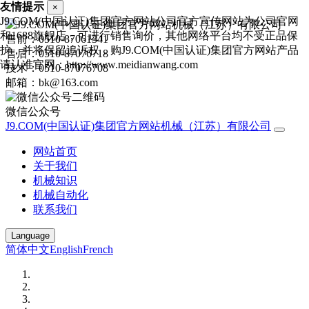
友情提示
×
J9.COM(中国认证)集团官方网站公司官方宣传网站为公司官网
和1688旗舰店，可进行销售询价，其他网络平台均不受正品保
售前：0510-87061341
护，并将保留追诉权，购J9.COM(中国认证)集团官方网站产品
售后：0510-87076718
请认准官网：http://www.meidianwang.com
技术：0510-87076708
邮箱：bk@163.com
微信公众号
J9.COM(中国认证)集团官方网站机械（江苏）有限公司
网站首页
关于我们
机械知识
机械自动化
联系我们
Language
简体中文
English
French