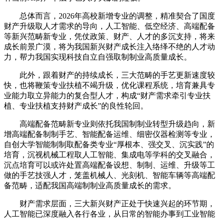
总体而言，2026年高校新增专业的调整，精准契合了国度
财产升级取人才需求的导向，人工智能、低空经济、高端配备
等新兴范畴新专业，凭仗政策、财产、人才的多沉支持，将来
成长前景广漠，将为我国新兴财产成长注入络绎不绝的人才动
力，帮力我国实现科技自立自强取制制业高质量成长。
此外，跟着财产的持续成长，三大范畴的手艺更新速度较
快，也将鞭策专业扶植不竭升级，优化课程系统，培育兼具专
业能力取立异能力的复合型人才，构成“财产需求牵引专业扶
植、专业扶植支持财产成长”的良性轮回。
高端配备范畴新专业则依托我国制制业转型升级趋向，新
增高端配备制制手艺、智能配备运维、细密仪器检测等专业，
自创大学智能制制取配备类专业“厚根本、强交叉、沉实践”的
培育，沉视机械工程取人工智能、集成电等学科的交叉融合，
沉点培育可以或许处置高端配备设想、制制、运维、升级等工
做的手艺技强人才，笼盖机械人、光刻机、智能车辆等高端配
备范畴，适配我国高端制制业高质量成长的需求。
财产需求层面，三大新兴财产正处于快速兴起的环节期，
人工智能已深度融入各行各业，从日常的智能办事到工业智能